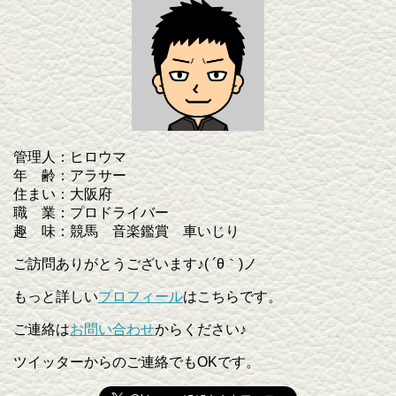
管理人：ヒロウマ
年 齢：アラサー
住まい：大阪府
職 業：プロドライバー
趣 味：競馬 音楽鑑賞 車いじり
ご訪問ありがとうございます♪( ´θ｀)ノ
もっと詳しい
プロフィール
はこちらです。
ご連絡は
お問い合わせ
からください♪
ツイッターからのご連絡でもOKです。