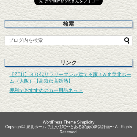
検索
リンク
【ZEH】３０代サラリーマンが建てる家！with泉北ホー
ム（大阪）【高気密高断熱】
便利でおすすめのカー用品ネット
WordPress Theme
Simplicity
Copyright©
泉北ホームで注文住宅〜とある家族の新築計画〜
All Rights
Reserved.