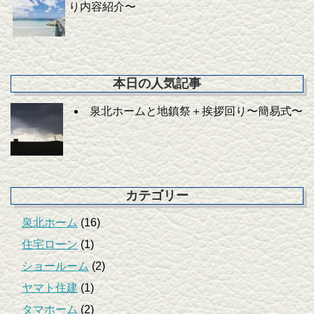
り内容紹介〜
本日の人気記事
泉北ホームと地鎮祭＋挨拶回り〜簡易式〜
カテゴリー
泉北ホーム
(16)
住宅ローン
(1)
ショールーム
(2)
ヤマト住建
(1)
タマホーム
(2)