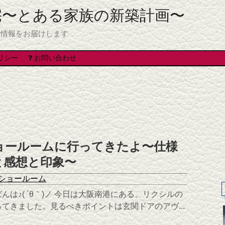
宅〜とある家族の新築計画〜
る情報をお届けします
リシー
お問い合わせ
ョールームに行ってきたよ〜仕様
と感想と印象〜
ショールーム
は♪( ´θ｀)ノ 今日は大阪南港にある、リクシルの
てきました。見るべきポイントは玄関ドアのアヴ...