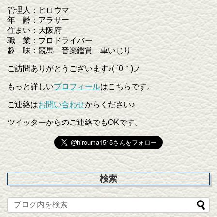
管理人：ヒロウマ
年 齢：アラサー
住まい：大阪府
職 業：プロドライバー
趣 味：競馬 音楽鑑賞 車いじり
ご訪問ありがとうございます♪( ´θ｀)ノ
もっと詳しい
プロフィール
はこちらです。
ご連絡は
お問い合わせ
からください♪
ツイッターからのご連絡でもOKです。
検索