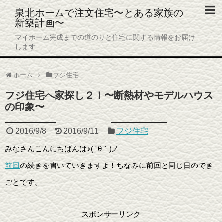
泉北ホームで注文住宅〜とある家族の
新築計画〜
ホーム
マイホーム完成までの道のりと住宅に関する情報をお届け
します
プロフィール
ホーム
フジ住宅
プライバシーポリシー
フジ住宅へ家探し２！〜断熱材やモデルハウス
お問い合わせ
の印象〜
2016/9/8
2016/9/11
フジ住宅
みなさんこんにちばんは♪( ´θ｀)ノ
前回
の続きを書いていきますよ！ちなみに前回と同じ日のでき
ごとです。
スポンサーリンク