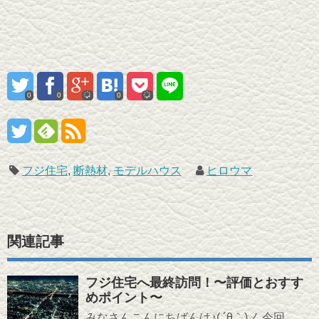
0
0
0
フジ住宅
,
断熱材
,
モデルハウス
ヒロウマ
関連記事
フジ住宅へ最終訪問！〜評価とおすす
めポイント〜
みなさんこんにちばんは♪( ´θ｀)ノ 今回