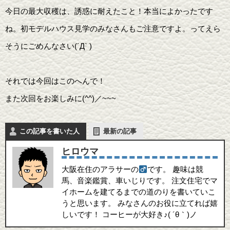
今日の最大収穫は、誘惑に耐えたこと！本当によかったです
ね。初モデルハウス見学のみなさんもご注意ですよ。ってえら
そうにごめんなさい(´Д` )
それでは今回はこのへんで！
また次回をお楽しみに(^^)／~~~
この記事を書いた人
最新の記事
ヒロウマ
大阪在住のアラサーの
です。 趣味は競
馬、音楽鑑賞、車いじりです。 注文住宅でマ
イホームを建てるまでの道のりを書いていこ
うと思います。 みなさんのお役に立てれば嬉
しいです！ コーヒーが大好き♪( ´θ｀)ノ