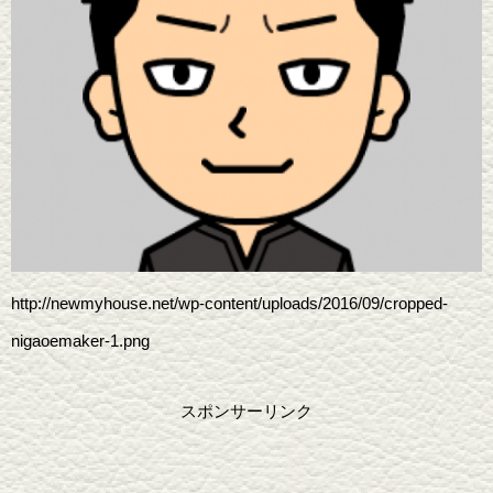
http://newmyhouse.net/wp-content/uploads/2016/09/cropped-
nigaoemaker-1.png
スポンサーリンク