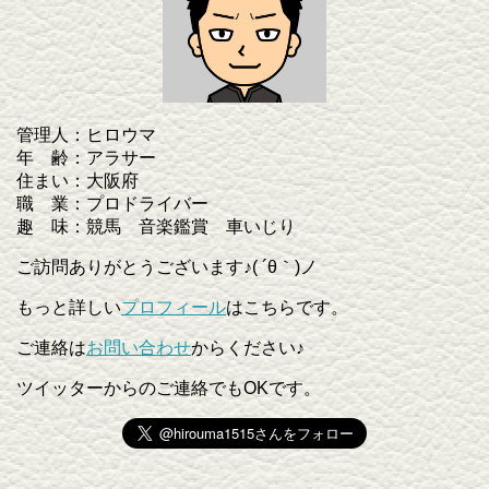
管理人：ヒロウマ
年 齢：アラサー
住まい：大阪府
職 業：プロドライバー
趣 味：競馬 音楽鑑賞 車いじり
ご訪問ありがとうございます♪( ´θ｀)ノ
もっと詳しい
プロフィール
はこちらです。
ご連絡は
お問い合わせ
からください♪
ツイッターからのご連絡でもOKです。