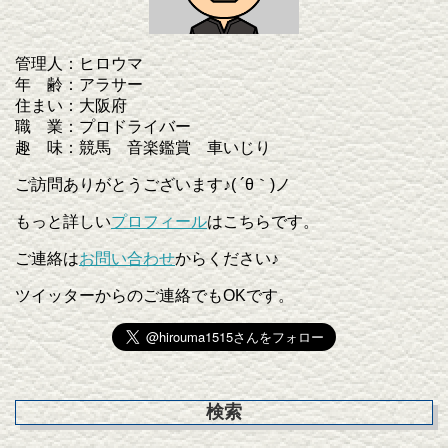
管理人：ヒロウマ
年 齢：アラサー
住まい：大阪府
職 業：プロドライバー
趣 味：競馬 音楽鑑賞 車いじり
ご訪問ありがとうございます♪( ´θ｀)ノ
もっと詳しい
プロフィール
はこちらです。
ご連絡は
お問い合わせ
からください♪
ツイッターからのご連絡でもOKです。
検索