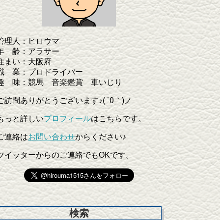
管理人：ヒロウマ
年 齢：アラサー
住まい：大阪府
職 業：プロドライバー
趣 味：競馬 音楽鑑賞 車いじり
ご訪問ありがとうございます♪( ´θ｀)ノ
もっと詳しい
プロフィール
はこちらです。
ご連絡は
お問い合わせ
からください♪
ツイッターからのご連絡でもOKです。
検索