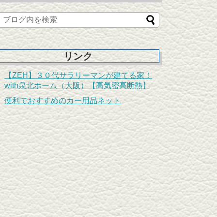
リンク
【ZEH】３０代サラリーマンが建てる家！
with泉北ホーム（大阪）【高気密高断熱】
便利でおすすめのカー用品ネット