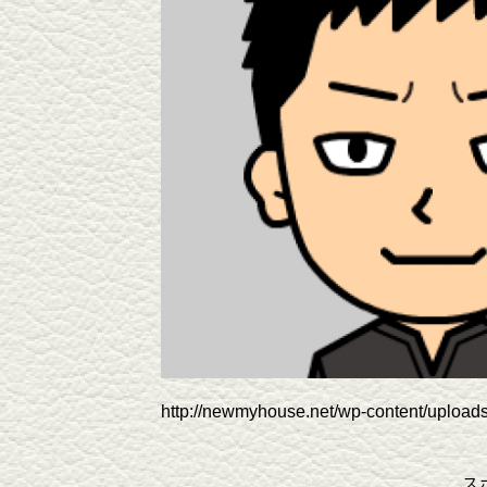
http://newmyhouse.net/wp-content/upload
ス