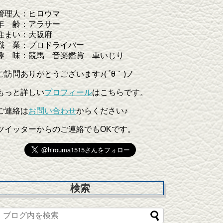
管理人：ヒロウマ
年 齢：アラサー
住まい：大阪府
職 業：プロドライバー
趣 味：競馬 音楽鑑賞 車いじり
ご訪問ありがとうございます♪( ´θ｀)ノ
もっと詳しい
プロフィール
はこちらです。
ご連絡は
お問い合わせ
からください♪
ツイッターからのご連絡でもOKです。
検索